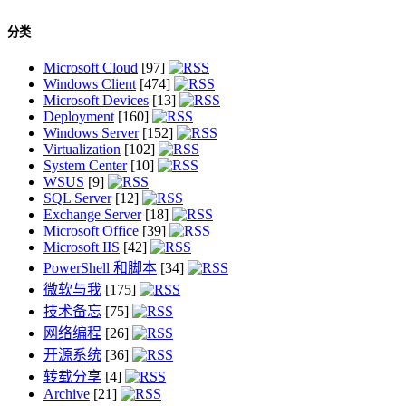
分类
Microsoft Cloud
[97]
Windows Client
[474]
Microsoft Devices
[13]
Deployment
[160]
Windows Server
[152]
Virtualization
[102]
System Center
[10]
WSUS
[9]
SQL Server
[12]
Exchange Server
[18]
Microsoft Office
[39]
Microsoft IIS
[42]
PowerShell 和脚本
[34]
微软与我
[175]
技术备忘
[75]
网络编程
[26]
开源系统
[36]
转载分享
[4]
Archive
[21]