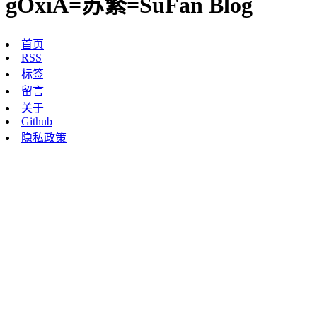
gOxiA=苏繁=SuFan Blog
首页
RSS
标签
留言
关于
Github
隐私政策