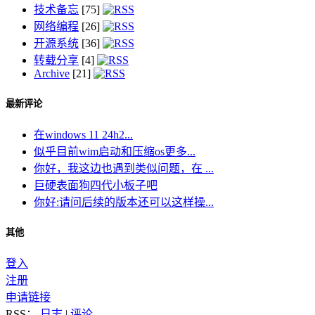
技术备忘
[75]
网络编程
[26]
开源系统
[36]
转载分享
[4]
Archive
[21]
最新评论
在windows 11 24h2...
似乎目前wim启动和压缩os更多...
你好，我这边也遇到类似问题，在 ...
巨硬表面狗四代小板子吧
你好:请问后续的版本还可以这样操...
其他
登入
注册
申请链接
RSS：
日志
|
评论