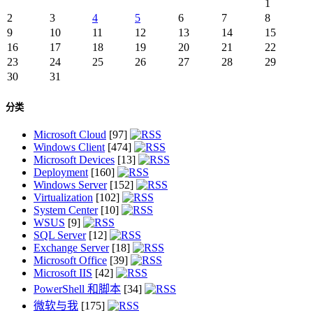
1
2
3
4
5
6
7
8
9
10
11
12
13
14
15
16
17
18
19
20
21
22
23
24
25
26
27
28
29
30
31
分类
Microsoft Cloud
[97]
Windows Client
[474]
Microsoft Devices
[13]
Deployment
[160]
Windows Server
[152]
Virtualization
[102]
System Center
[10]
WSUS
[9]
SQL Server
[12]
Exchange Server
[18]
Microsoft Office
[39]
Microsoft IIS
[42]
PowerShell 和脚本
[34]
微软与我
[175]