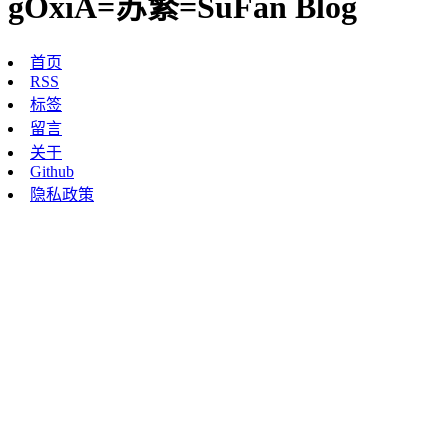
gOxiA=苏繁=SuFan Blog
首页
RSS
标签
留言
关于
Github
隐私政策