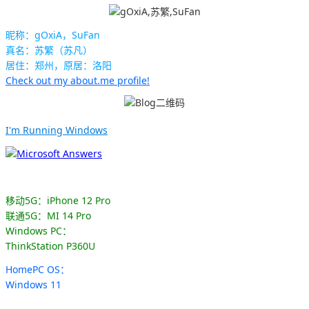
昵称：gOxiA，SuFan
真名：苏繁（苏凡）
居住：郑州，原居：洛阳
Check out my about.me profile!
I'm Running Windows
移动5G：iPhone 12 Pro
联通5G：MI 14 Pro
Windows PC：
ThinkStation P360U
HomePC OS：
Windows 11