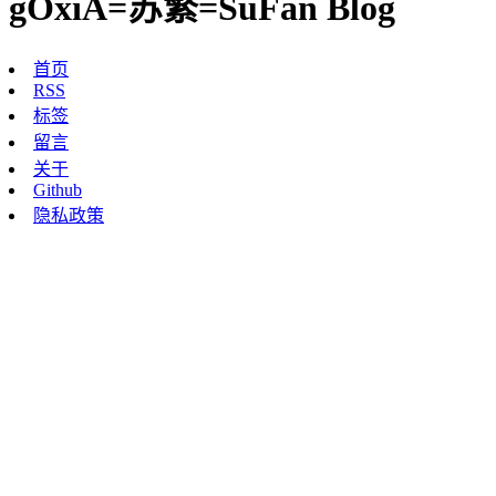
gOxiA=苏繁=SuFan Blog
首页
RSS
标签
留言
关于
Github
隐私政策