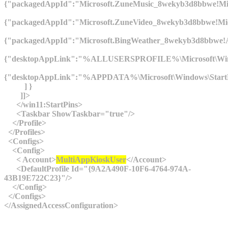
{"packagedAppId":"Microsoft.ZuneMusic_8wekyb3d8bbwe!
{"packagedAppId":"Microsoft.ZuneVideo_8wekyb3d8bbwe!
{"packagedAppId":"Microsoft.BingWeather_8wekyb3d8bb
{"desktopAppLink":"%ALLUSERSPROFILE%\Microsoft\Windo
{"desktopAppLink":"%APPDATA%\Microsoft\Windows\Start
] }
]]>
</win11:StartPins>
<Taskbar ShowTaskbar="true"/>
</Profile>
</Profiles>
<Configs>
<Config>
< Account>
MultiAppKioskUser
</Account>
<DefaultProfile Id="{9A2A490F-10F6-4764-974A-
43B19E722C23}"/>
</Config>
</Configs>
</AssignedAccessConfiguration>