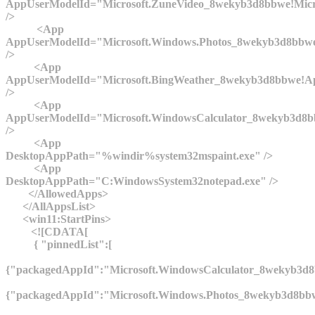
AppUserModelId="Microsoft.ZuneVideo_8wekyb3d8bbwe!Micr
/>
<App
AppUserModelId="Microsoft.Windows.Photos_8wekyb3d8bbw
/>
<App
AppUserModelId="Microsoft.BingWeather_8wekyb3d8bbwe!A
/>
<App
AppUserModelId="Microsoft.WindowsCalculator_8wekyb3d8
/>
<App
DesktopAppPath="%windir%system32mspaint.exe" />
<App
DesktopAppPath="C:WindowsSystem32notepad.exe" />
</AllowedApps>
</AllAppsList>
<win11:StartPins>
<![CDATA[
{ "pinnedList":[
{"packagedAppId":"Microsoft.WindowsCalculator_8weky
{"packagedAppId":"Microsoft.Windows.Photos_8wekyb3d