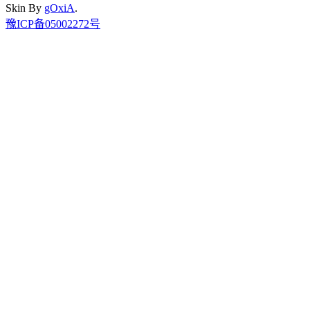
Skin By
gOxiA
.
豫ICP备05002272号