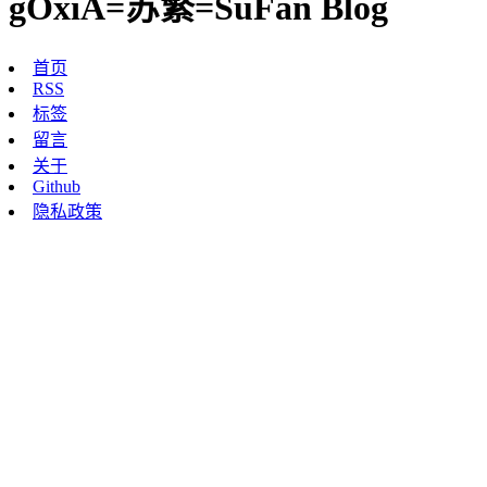
gOxiA=苏繁=SuFan Blog
首页
RSS
标签
留言
关于
Github
隐私政策