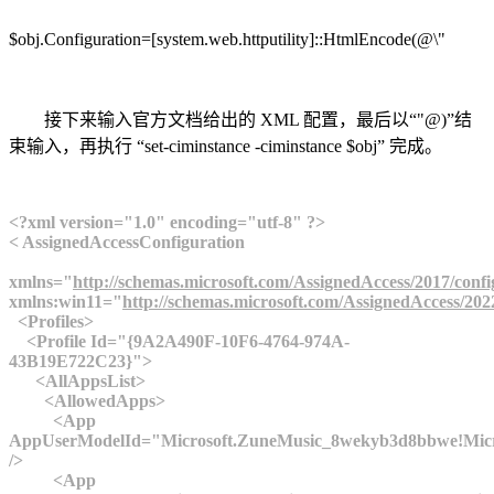
$obj.Configuration=[system.web.httputility]::HtmlEncode(@\"
接下来输入官方文档给出的 XML 配置，最后以“"@)”结
束输入，再执行 “set-ciminstance -ciminstance $obj” 完成。
<?xml version="1.0" encoding="utf-8" ?>
< AssignedAccessConfiguration
xmlns="
http://schemas.microsoft.com/AssignedAccess/2017/confi
xmlns:win11="
http://schemas.microsoft.com/AssignedAccess/202
<Profiles>
<Profile Id="{9A2A490F-10F6-4764-974A-
43B19E722C23}">
<AllAppsList>
<AllowedApps>
<App
AppUserModelId="Microsoft.ZuneMusic_8wekyb3d8bbwe!Micr
/>
<App