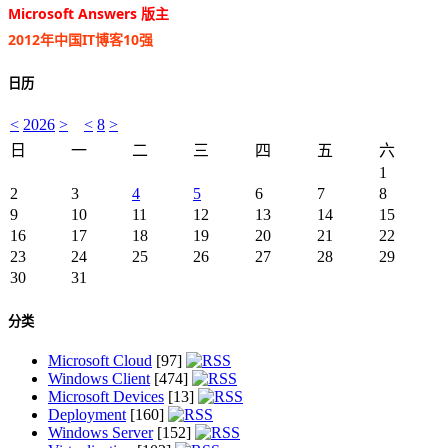
Microsoft Answers 版主
2012年中国IT博客10强
日历
<
2026
>
<
8
>
日
一
二
三
四
五
六
1
2
3
4
5
6
7
8
9
10
11
12
13
14
15
16
17
18
19
20
21
22
23
24
25
26
27
28
29
30
31
分类
Microsoft Cloud
[97]
Windows Client
[474]
Microsoft Devices
[13]
Deployment
[160]
Windows Server
[152]