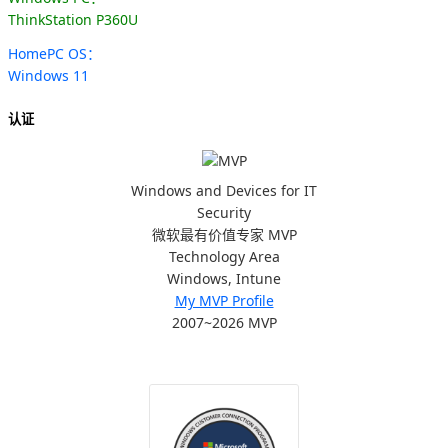
ThinkStation P360U
HomePC OS：
Windows 11
认证
Windows and Devices for IT
Security
微软最有价值专家 MVP
Technology Area
Windows, Intune
My MVP Profile
2007~2026 MVP