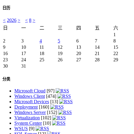
日历
<
2026
>
<
8
>
日
一
二
三
四
五
六
1
2
3
4
5
6
7
8
9
10
11
12
13
14
15
16
17
18
19
20
21
22
23
24
25
26
27
28
29
30
31
分类
Microsoft Cloud
[97]
Windows Client
[474]
Microsoft Devices
[13]
Deployment
[160]
Windows Server
[152]
Virtualization
[102]
System Center
[10]
WSUS
[9]
SQL Server
[12]