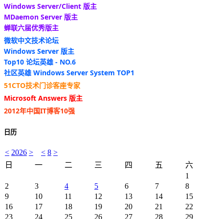
Windows Server/Client 版主
MDaemon Server 版主
蝉联六届优秀版主
微软中文技术论坛
Windows Server 版主
Top10 论坛英雄 - NO.6
社区英雄 Windows Server System TOP1
51CTO技术门诊客座专家
Microsoft Answers 版主
2012年中国IT博客10强
日历
<
2026
>
<
8
>
日
一
二
三
四
五
六
1
2
3
4
5
6
7
8
9
10
11
12
13
14
15
16
17
18
19
20
21
22
23
24
25
26
27
28
29