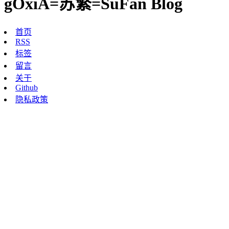
gOxiA=苏繁=SuFan Blog
首页
RSS
标签
留言
关于
Github
隐私政策