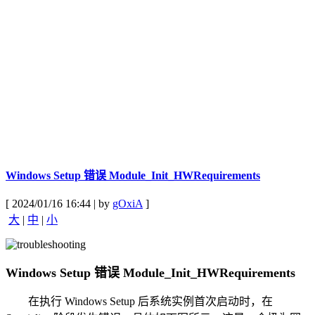
Windows Setup 错误 Module_Init_HWRequirements
[ 2024/01/16 16:44 | by
gOxiA
]
大
|
中
|
小
Windows Setup 错误 Module_Init_HWRequirements
在执行 Windows Setup 后系统实例首次启动时，在