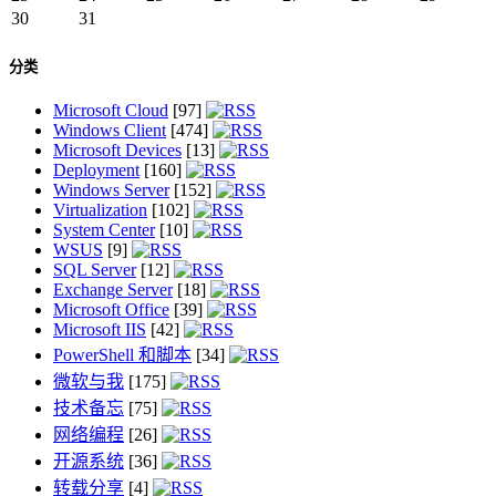
30
31
分类
Microsoft Cloud
[97]
Windows Client
[474]
Microsoft Devices
[13]
Deployment
[160]
Windows Server
[152]
Virtualization
[102]
System Center
[10]
WSUS
[9]
SQL Server
[12]
Exchange Server
[18]
Microsoft Office
[39]
Microsoft IIS
[42]
PowerShell 和脚本
[34]
微软与我
[175]
技术备忘
[75]
网络编程
[26]
开源系统
[36]
转载分享
[4]