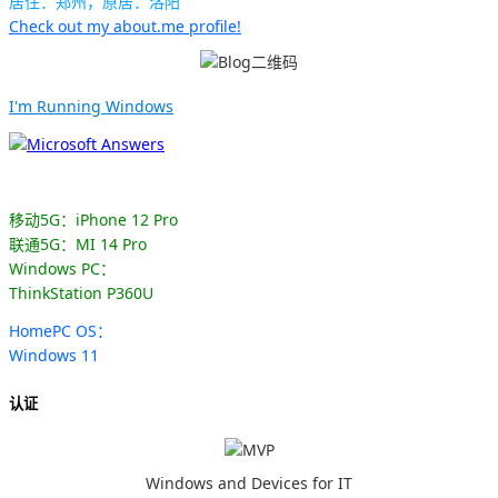
居住：郑州，原居：洛阳
Check out my about.me profile!
I'm Running Windows
移动5G：iPhone 12 Pro
联通5G：MI 14 Pro
Windows PC：
ThinkStation P360U
HomePC OS：
Windows 11
认证
Windows and Devices for IT