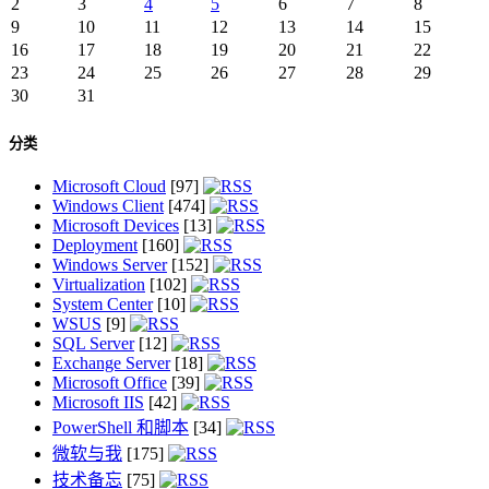
2
3
4
5
6
7
8
9
10
11
12
13
14
15
16
17
18
19
20
21
22
23
24
25
26
27
28
29
30
31
分类
Microsoft Cloud
[97]
Windows Client
[474]
Microsoft Devices
[13]
Deployment
[160]
Windows Server
[152]
Virtualization
[102]
System Center
[10]
WSUS
[9]
SQL Server
[12]
Exchange Server
[18]
Microsoft Office
[39]
Microsoft IIS
[42]
PowerShell 和脚本
[34]
微软与我
[175]
技术备忘
[75]