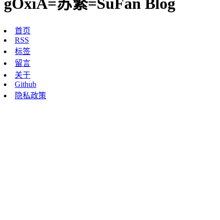
gOxiA=苏繁=SuFan Blog
首页
RSS
标签
留言
关于
Github
隐私政策