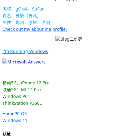
昵称：gOxiA，SuFan
真名：苏繁（苏凡）
居住：郑州，原居：洛阳
Check out my about.me profile!
I'm Running Windows
移动5G：iPhone 12 Pro
联通5G：MI 14 Pro
Windows PC：
ThinkStation P360U
HomePC OS：
Windows 11
认证