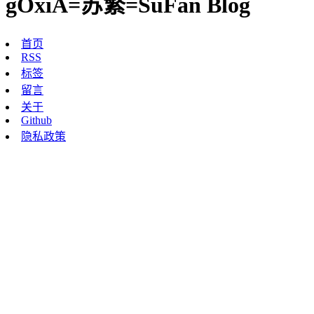
gOxiA=苏繁=SuFan Blog
首页
RSS
标签
留言
关于
Github
隐私政策