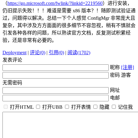
（
https://go.microsoft.com/fwlink/?linkid=2219560
）进行安装，
仍旧提示失败！！！难道是需要 x86 版本？！随即测试验证通
过，问题得以解决。总结一下个人感觉 ConfigMgr 非常庞大且
复杂，其中涉及方方面面的很多细节不容忽视，稍有不慎就会
引发各种各样的问题，所以熟读官方文档，反复测试积累经
验，还是非常有必要的。
Deployment
|
评论(0)
|
引用(0)
|
阅读(1702)
发表评论
昵称
[注册]
密码 游客
无需密码
网址
电邮
打开HTML
打开UBB
打开表情
隐藏
记住我