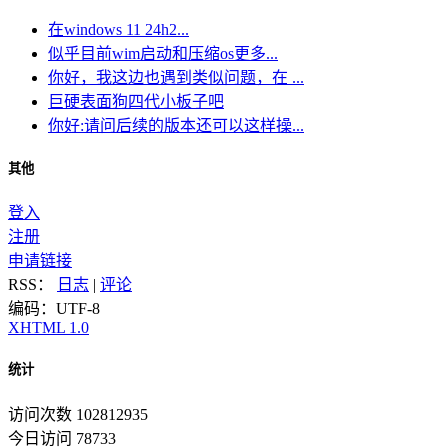
在windows 11 24h2...
似乎目前wim启动和压缩os更多...
你好，我这边也遇到类似问题，在 ...
巨硬表面狗四代小板子吧
你好:请问后续的版本还可以这样操...
其他
登入
注册
申请链接
RSS：
日志
|
评论
编码：UTF-8
XHTML 1.0
统计
访问次数 102812935
今日访问 78733