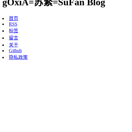
gOxiA=苏繁=SuFan Blog
首页
RSS
标签
留言
关于
Github
隐私政策