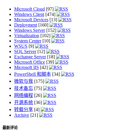
Microsoft Cloud
[97]
Windows Client
[474]
Microsoft Devices
[13]
Deployment
[160]
Windows Server
[152]
Virtualization
[102]
System Center
[10]
WSUS
[9]
SQL Server
[12]
Exchange Server
[18]
Microsoft Office
[39]
Microsoft IIS
[42]
PowerShell 和脚本
[34]
微软与我
[175]
技术备忘
[75]
网络编程
[26]
开源系统
[36]
转载分享
[4]
Archive
[21]
最新评论