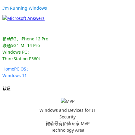
I'm Running Windows
移动5G：iPhone 12 Pro
联通5G：MI 14 Pro
Windows PC：
ThinkStation P360U
HomePC OS：
Windows 11
认证
Windows and Devices for IT
Security
微软最有价值专家 MVP
Technology Area