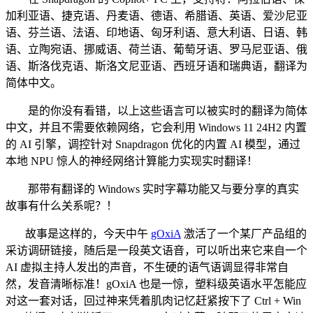
加利亚语、捷克语、丹麦语、德语、希腊语、英语、爱沙尼亚
语、芬兰语、法语、印地语、匈牙利语、意大利语、日语、韩
语、立陶宛语、挪威语、荷兰语、葡萄牙语、罗马尼亚语、俄
语、斯洛伐克语、斯洛文尼亚语、西班牙语和瑞典语，翻译为
简体中文。
是的你没有看错，以上这些语言可以被实时的翻译为简体
中文，并且不需要依赖网络，它会利用 Windows 11 24H2 内置
的 AI 引擎，调控针对 Snapdragon 优化的内置 AI 模型，通过
本地 NPU 惊人的神经网络计算能力实现实时翻译！
那带有翻译的 Windows 实时字幕功能又与要分享的真实
故事有什么关系呢？！
故事是这样的，今天中午
gOxiA
激活了一个某厂产品组的
采访调研链接，随后是一段英文语音，可以听出来它来自一个
AI 虚拟主持人发出的声音，不生硬的语气语调显得非常自
然，发音清晰标准！gOxiA 也是一惊，塑料级英语水平怎能应
对这一套对话，回过神来凭着肌肉记忆赶紧按下了 Ctrl + Win