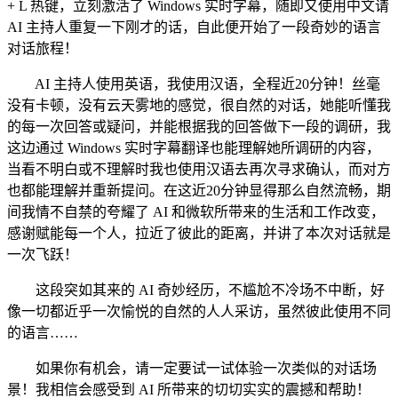
+ L 热键，立刻激活了 Windows 实时字幕，随即又使用中文请
AI 主持人重复一下刚才的话，自此便开始了一段奇妙的语言
对话旅程！
AI 主持人使用英语，我使用汉语，全程近20分钟！丝毫
没有卡顿，没有云天雾地的感觉，很自然的对话，她能听懂我
的每一次回答或疑问，并能根据我的回答做下一段的调研，我
这边通过 Windows 实时字幕翻译也能理解她所调研的内容，
当看不明白或不理解时我也使用汉语去再次寻求确认，而对方
也都能理解并重新提问。在这近20分钟显得那么自然流畅，期
间我情不自禁的夸耀了 AI 和微软所带来的生活和工作改变，
感谢赋能每一个人，拉近了彼此的距离，并讲了本次对话就是
一次飞跃！
这段突如其来的 AI 奇妙经历，不尴尬不冷场不中断，好
像一切都近乎一次愉悦的自然的人人采访，虽然彼此使用不同
的语言……
如果你有机会，请一定要试一试体验一次类似的对话场
景！我相信会感受到 AI 所带来的切切实实的震撼和帮助！