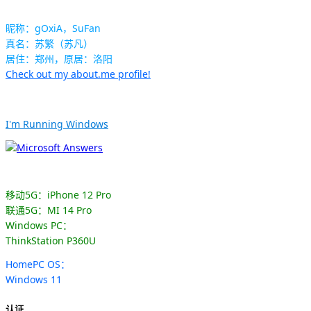
昵称：gOxiA，SuFan
真名：苏繁（苏凡）
居住：郑州，原居：洛阳
Check out my about.me profile!
I'm Running Windows
移动5G：iPhone 12 Pro
联通5G：MI 14 Pro
Windows PC：
ThinkStation P360U
HomePC OS：
Windows 11
认证