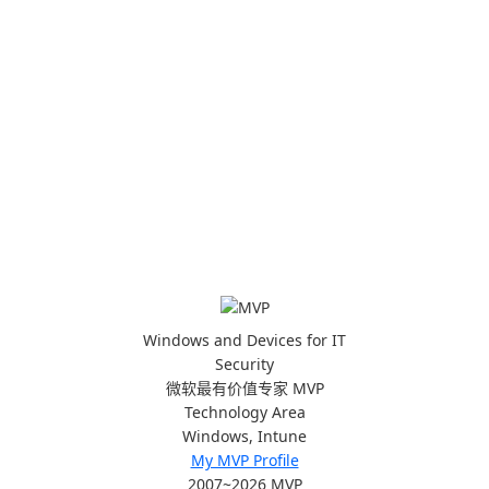
Windows and Devices for IT
Security
微软最有价值专家 MVP
Technology Area
Windows, Intune
My MVP Profile
2007~2026 MVP