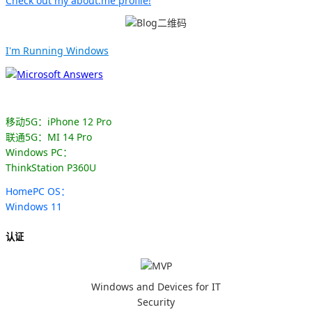
Check out my about.me profile!
I'm Running Windows
移动5G：iPhone 12 Pro
联通5G：MI 14 Pro
Windows PC：
ThinkStation P360U
HomePC OS：
Windows 11
认证
Windows and Devices for IT
Security