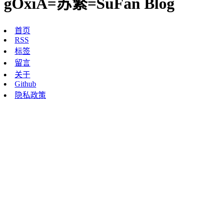
gOxiA=苏繁=SuFan Blog
首页
RSS
标签
留言
关于
Github
隐私政策