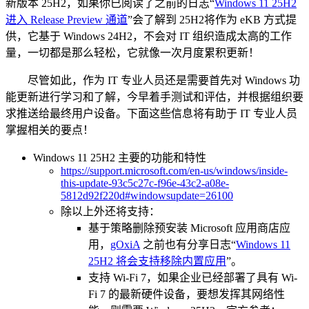
新版本 25H2，如果你已阅读了之前的日志“
Windows 11 25H2
进入 Release Preview 通道
”会了解到 25H2将作为 eKB 方式提
供，它基于 Windows 24H2，不会对 IT 组织造成太高的工作
量，一切都是那么轻松，它就像一次月度累积更新！
尽管如此，作为 IT 专业人员还是需要首先对 Windows 功
能更新进行学习和了解，今早着手测试和评估，并根据组织要
求推送给最终用户设备。下面这些信息将有助于 IT 专业人员
掌握相关的要点！
Windows 11 25H2 主要的功能和特性
https://support.microsoft.com/en-us/windows/inside-
this-update-93c5c27c-f96e-43c2-a08e-
5812d92f220d#windowsupdate=26100
除以上外还将支持：
基于策略删除预安装 Microsoft 应用商店应
用，
gOxiA
之前也有分享日志“
Windows 11
25H2 将会支持移除内置应用
”。
支持 Wi-Fi 7，如果企业已经部署了具有 Wi-
Fi 7 的最新硬件设备，要想发挥其网络性