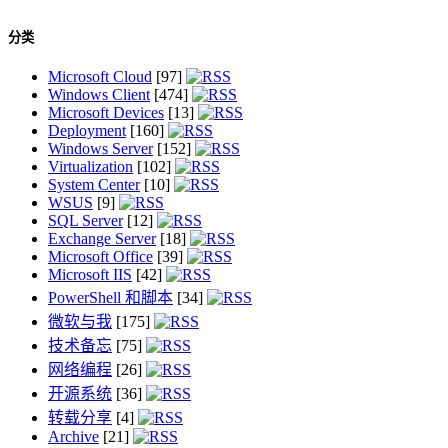
分类
Microsoft Cloud
[97]
Windows Client
[474]
Microsoft Devices
[13]
Deployment
[160]
Windows Server
[152]
Virtualization
[102]
System Center
[10]
WSUS
[9]
SQL Server
[12]
Exchange Server
[18]
Microsoft Office
[39]
Microsoft IIS
[42]
PowerShell 和脚本
[34]
微软与我
[175]
技术备忘
[75]
网络编程
[26]
开源系统
[36]
转载分享
[4]
Archive
[21]