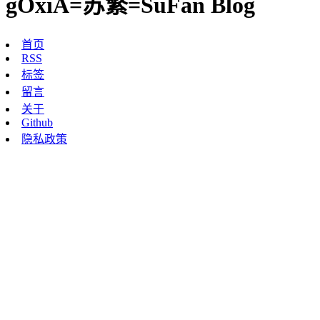
gOxiA=苏繁=SuFan Blog
首页
RSS
标签
留言
关于
Github
隐私政策