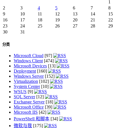
1
2
3
4
5
6
7
8
9
10
11
12
13
14
15
16
17
18
19
20
21
22
23
24
25
26
27
28
29
30
31
分类
Microsoft Cloud
[97]
Windows Client
[474]
Microsoft Devices
[13]
Deployment
[160]
Windows Server
[152]
Virtualization
[102]
System Center
[10]
WSUS
[9]
SQL Server
[12]
Exchange Server
[18]
Microsoft Office
[39]
Microsoft IIS
[42]
PowerShell 和脚本
[34]
微软与我
[175]