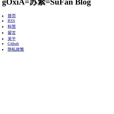
gOxiA=苏繁=SuFan Blog
首页
RSS
标签
留言
关于
Github
隐私政策