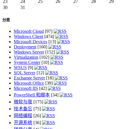
23
24
25
26
27
28
29
30
31
分类
Microsoft Cloud
[97]
Windows Client
[474]
Microsoft Devices
[13]
Deployment
[160]
Windows Server
[152]
Virtualization
[102]
System Center
[10]
WSUS
[9]
SQL Server
[12]
Exchange Server
[18]
Microsoft Office
[39]
Microsoft IIS
[42]
PowerShell 和脚本
[34]
微软与我
[175]
技术备忘
[75]
网络编程
[26]
开源系统
[36]