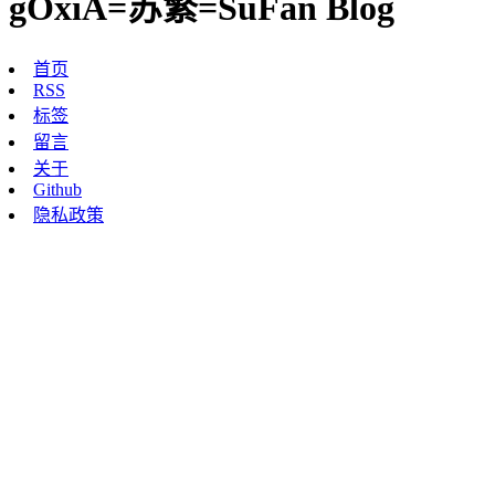
gOxiA=苏繁=SuFan Blog
首页
RSS
标签
留言
关于
Github
隐私政策