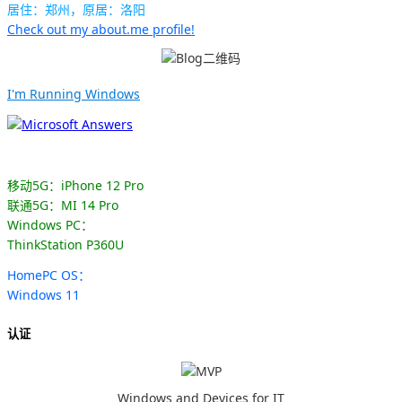
居住：郑州，原居：洛阳
Check out my about.me profile!
I'm Running Windows
移动5G：iPhone 12 Pro
联通5G：MI 14 Pro
Windows PC：
ThinkStation P360U
HomePC OS：
Windows 11
认证
Windows and Devices for IT