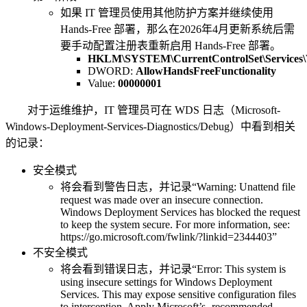
如果 IT 管理员使用其他防护方案并继续使用
Hands-Free 部署，那么在2026年4月更新系统后需
要手动配置注册表重新启用 Hands-Free 部署。
HKLM\SYSTEM\CurrentControlSet\Services\
DWORD:
AllowHandsFreeFunctionality
Value:
00000001
对于运维维护，IT 管理员可在 WDS 日志（Microsoft-
Windows-Deployment-Services-Diagnostics/Debug）中看到相关
的记录：
安全模式
将会看到警告日志，并记录“Warning: Unattend file
request was made over an insecure connection.
Windows Deployment Services has blocked the request
to keep the system secure. For more information, see:
https://go.microsoft.com/fwlink/?linkid=2344403”
不安全模式
将会看到错误日志，并记录“Error: This system is
using insecure settings for Windows Deployment
Services. This may expose sensitive configuration files
to interception. Apply Microsoft’s- recommended