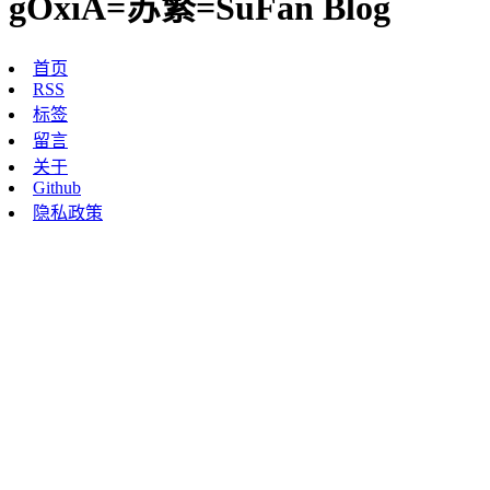
gOxiA=苏繁=SuFan Blog
首页
RSS
标签
留言
关于
Github
隐私政策