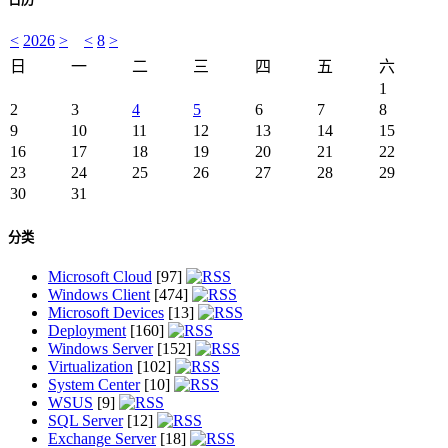
<
2026
>
<
8
>
日
一
二
三
四
五
六
1
2
3
4
5
6
7
8
9
10
11
12
13
14
15
16
17
18
19
20
21
22
23
24
25
26
27
28
29
30
31
分类
Microsoft Cloud
[97]
Windows Client
[474]
Microsoft Devices
[13]
Deployment
[160]
Windows Server
[152]
Virtualization
[102]
System Center
[10]
WSUS
[9]
SQL Server
[12]
Exchange Server
[18]