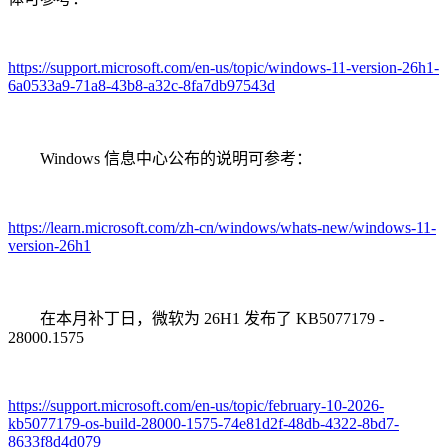
https://support.microsoft.com/en-us/topic/windows-11-version-26h1-
6a0533a9-71a8-43b8-a32c-8fa7db97543d
Windows 信息中心公布的说明可参考：
https://learn.microsoft.com/zh-cn/windows/whats-new/windows-11-
version-26h1
在本月补丁日，微软为 26H1 发布了 KB5077179 -
28000.1575
https://support.microsoft.com/en-us/topic/february-10-2026-
kb5077179-os-build-28000-1575-74e81d2f-48db-4322-8bd7-
8633f8d4d079