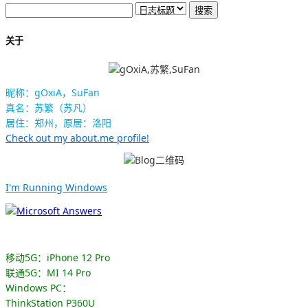
关于
昵称：gOxiA，SuFan
真名：苏繁（苏凡）
居住：郑州，原居：洛阳
Check out my about.me profile!
I'm Running Windows
移动5G：iPhone 12 Pro
联通5G：MI 14 Pro
Windows PC：
ThinkStation P360U