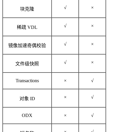
√
×
块克隆
√
×
稀疏 VDL
√
×
镜像加速奇偶校验
√
×
文件级快照
Transactions
×
√
×
√
对象 ID
ODX
×
√
×
√