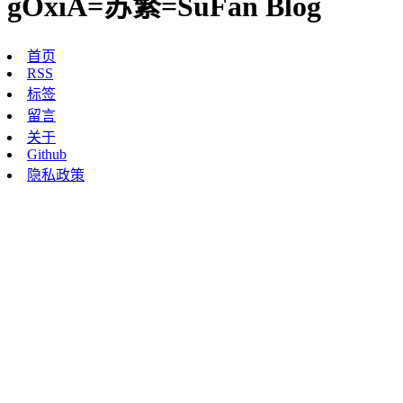
gOxiA=苏繁=SuFan Blog
首页
RSS
标签
留言
关于
Github
隐私政策