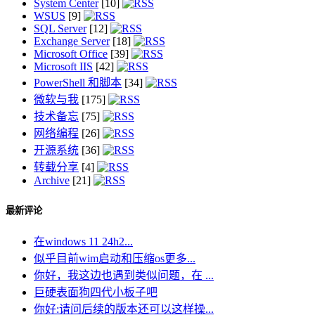
System Center
[10]
WSUS
[9]
SQL Server
[12]
Exchange Server
[18]
Microsoft Office
[39]
Microsoft IIS
[42]
PowerShell 和脚本
[34]
微软与我
[175]
技术备忘
[75]
网络编程
[26]
开源系统
[36]
转载分享
[4]
Archive
[21]
最新评论
在windows 11 24h2...
似乎目前wim启动和压缩os更多...
你好，我这边也遇到类似问题，在 ...
巨硬表面狗四代小板子吧
你好:请问后续的版本还可以这样操...