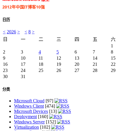
2012年中国IT博客10强
日历
<
2026
>
<
8
>
日
一
二
三
四
五
六
1
2
3
4
5
6
7
8
9
10
11
12
13
14
15
16
17
18
19
20
21
22
23
24
25
26
27
28
29
30
31
分类
Microsoft Cloud
[97]
Windows Client
[474]
Microsoft Devices
[13]
Deployment
[160]
Windows Server
[152]
Virtualization
[102]