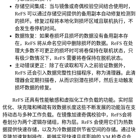
存储空间集成：当与镜像或奇偶校验空间结合使用时，
ReFS 可以通过存储空间提供的备用副本自动修复检测到
的损坏。修复过程将本地化到损坏区域且联机执行，不
会发生卷停机时间。
数据恢复：如果卷损坏且损坏的数据没有备用副本存
在，ReFS 将从命名空间中删除损坏的数据。ReFS 在处
理大多数不可更正的损坏时可将卷保持在联机状态，只
有极少数情况下，ReFS 需要将卷保持在脱机状态。
主动错误更正：除了在读取和写入之前验证数据外，
ReFS 还会引入数据完整性扫描程序，称为清理器。此清
理器会定期扫描卷，从而识别潜在损坏，然后主动触发
损坏数据的修复。
ReFS 还具有性能敏感和虚拟化工作负载的功能。实时层
优化、块克隆和稀疏有效数据长度这些不断发展的功能旨在支
持动态与多种工作负载。在镜像加速奇偶校验中，ReFS会将
卷划分为两个逻辑存储组，称为层。ReFS 会使用它们为热数
据提供快速存储，以及为冷数据提供节省空间的存储。通过块
克隆加速复制操作，能够实现快速且底影响的 VM 检查点合