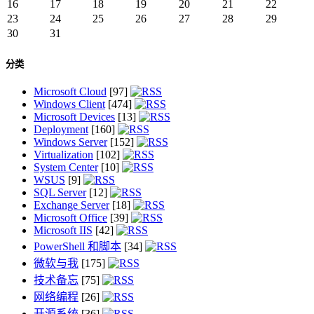
16
17
18
19
20
21
22
23
24
25
26
27
28
29
30
31
分类
Microsoft Cloud
[97]
Windows Client
[474]
Microsoft Devices
[13]
Deployment
[160]
Windows Server
[152]
Virtualization
[102]
System Center
[10]
WSUS
[9]
SQL Server
[12]
Exchange Server
[18]
Microsoft Office
[39]
Microsoft IIS
[42]
PowerShell 和脚本
[34]
微软与我
[175]
技术备忘
[75]
网络编程
[26]
开源系统
[36]