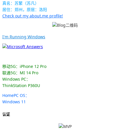
真名：苏繁（苏凡）
居住：郑州，原居：洛阳
Check out my about.me profile!
I'm Running Windows
移动5G：iPhone 12 Pro
联通5G：MI 14 Pro
Windows PC：
ThinkStation P360U
HomePC OS：
Windows 11
认证