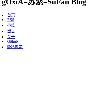
gOxiA=苏繁=SuFan Blog
首页
RSS
标签
留言
关于
Github
隐私政策