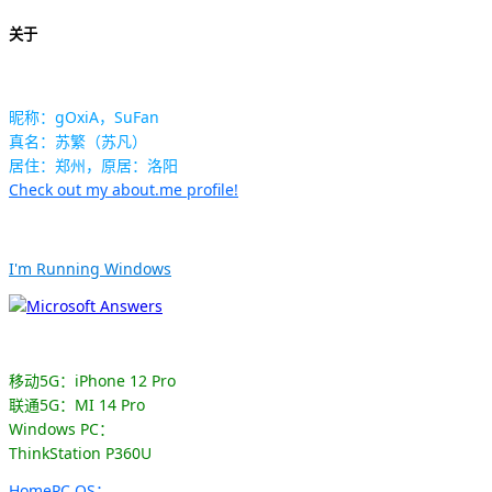
关于
昵称：gOxiA，SuFan
真名：苏繁（苏凡）
居住：郑州，原居：洛阳
Check out my about.me profile!
I'm Running Windows
移动5G：iPhone 12 Pro
联通5G：MI 14 Pro
Windows PC：
ThinkStation P360U
HomePC OS：