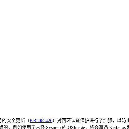
月的安全更新（
KB5065426
）对回环认证保护进行了加强，以防止未
织，例如使用了未经 Sysprep 的 OSImage，将会遭遇 Kerbe