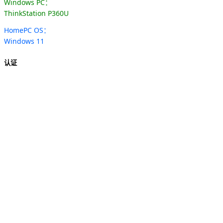
Windows PC：
ThinkStation P360U
HomePC OS：
Windows 11
认证