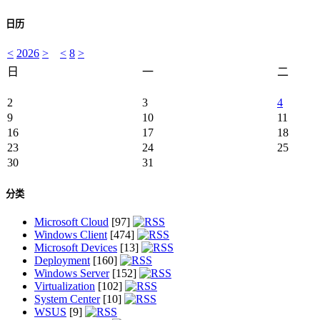
日历
<
2026
>
<
8
>
日
一
二
2
3
4
9
10
11
16
17
18
23
24
25
30
31
分类
Microsoft Cloud
[97]
Windows Client
[474]
Microsoft Devices
[13]
Deployment
[160]
Windows Server
[152]
Virtualization
[102]
System Center
[10]
WSUS
[9]