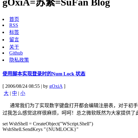
gOxiA=苏繁=SuFan Blog
首页
RSS
标签
留言
关于
Github
隐私政策
使用脚本实现登录时的Num Lock 状态
[ 2006/08/24 08:55 | by
gOxiA
]
大
|
中
|
小
通常我们为了实现数字键盘打开都会编辑注册表，对于初手要
过我怎么感觉这样很麻烦，呵呵！总之微软既然为大家提供了此
set WshShell = CreateObject("WScript.Shell")
WshShell.SendKeys "{NUMLOCK}"