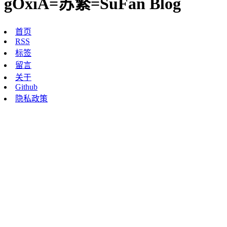
gOxiA=苏繁=SuFan Blog
首页
RSS
标签
留言
关于
Github
隐私政策