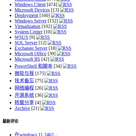
Windows Client
[474]
Microsoft Devices
[13]
Deployment
[160]
Windows Server
[152]
Virtualization
[102]
System Center
[10]
WSUS
[9]
SQL Server
[12]
Exchange Server
[18]
Microsoft Office
[39]
Microsoft IIS
[42]
PowerShell 和脚本
[34]
微软与我
[175]
技术备忘
[75]
网络编程
[26]
开源系统
[36]
转载分享
[4]
Archive
[21]
最新评论
在windows 11 24h2...