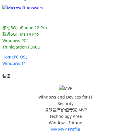
移动5G：iPhone 12 Pro
联通5G：MI 14 Pro
Windows PC：
ThinkStation P360U
HomePC OS：
Windows 11
认证
Windows and Devices for IT
Security
微软最有价值专家 MVP
Technology Area
Windows, Intune
My MVP Profile