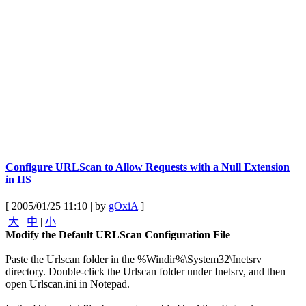
Configure URLScan to Allow Requests with a Null Extension
in IIS
[ 2005/01/25 11:10 | by
gOxiA
]
大
|
中
|
小
Modify the Default URLScan Configuration File
Paste the Urlscan folder in the %Windir%\System32\Inetsrv
directory. Double-click the Urlscan folder under Inetsrv, and then
open Urlscan.ini in Notepad.