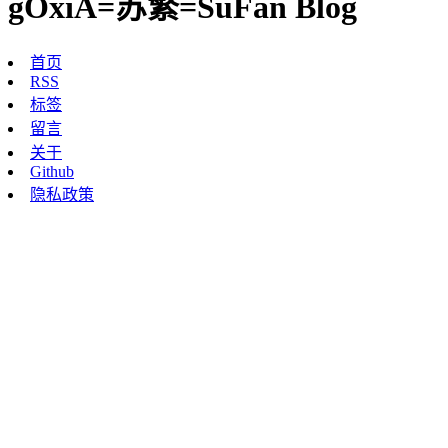
gOxiA=苏繁=SuFan Blog
首页
RSS
标签
留言
关于
Github
隐私政策