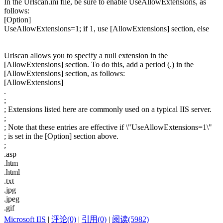
In the Urlscan.ini file, be sure to enable UseAllowExtensions, as
follows:
[Option]
UseAllowExtensions=1; if 1, use [AllowExtensions] section, else
Urlscan allows you to specify a null extension in the
[AllowExtensions] section. To do this, add a period (.) in the
[AllowExtensions] section, as follows:
[AllowExtensions]
.
;
; Extensions listed here are commonly used on a typical IIS server.
;
; Note that these entries are effective if \"UseAllowExtensions=1\"
; is set in the [Option] section above.
;
.asp
.htm
.html
.txt
.jpg
.jpeg
.gif
Microsoft IIS
|
评论(0)
|
引用(0)
|
阅读(5982)