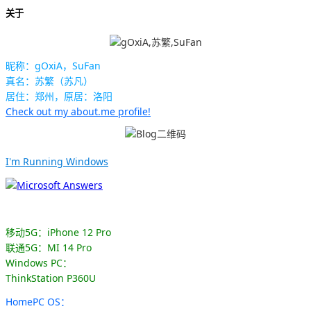
关于
昵称：gOxiA，SuFan
真名：苏繁（苏凡）
居住：郑州，原居：洛阳
Check out my about.me profile!
I'm Running Windows
移动5G：iPhone 12 Pro
联通5G：MI 14 Pro
Windows PC：
ThinkStation P360U
HomePC OS：