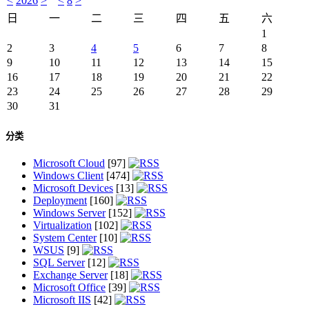
<
2026
>
<
8
>
日
一
二
三
四
五
六
1
2
3
4
5
6
7
8
9
10
11
12
13
14
15
16
17
18
19
20
21
22
23
24
25
26
27
28
29
30
31
分类
Microsoft Cloud
[97]
Windows Client
[474]
Microsoft Devices
[13]
Deployment
[160]
Windows Server
[152]
Virtualization
[102]
System Center
[10]
WSUS
[9]
SQL Server
[12]
Exchange Server
[18]
Microsoft Office
[39]
Microsoft IIS
[42]