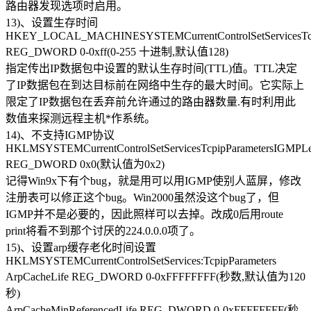
路由器发现选项时启用。
13)、设置生存时间
HKEY_LOCAL_MACHINESYSTEMCurrentControlSetServicesTcpi
REG_DWORD 0-0xff(0-255 十进制,默认值128)
指定传出IP数据包中设置的默认生存时间(TTL)值。TTL决定
了IP数据包在到达目标前在网络中生存的最大时间。它实际上
限定了IP数据包在丢弃前允许通过的路由器数量.有时利用此
数值来探测远程主机*作系统。
14)、不支持IGMP协议
HKLMSYSTEMCurrentControlSetServicesTcpipParametersIGMPLe
REG_DWORD 0x0(默认值为0x2)
记得Win9x下有个bug，就是用可以用IGMP使别人蓝屏，修改
注册表可以修正这个bug。Win2000虽然没这个bug了，但
IGMP并不是必要的，因此照样可以去掉。改成0后用route
print将看不到那个讨厌的224.0.0.0项了。
15)、设置arp缓存老化时间设置
HKLMSYSTEMCurrentControlSetServices:TcpipParameters
ArpCacheLife REG_DWORD 0-0xFFFFFFFF(秒数,默认值为120
秒)
ArpCacheMinReferencedLife REG_DWORD 0-0xFFFFFFFF(秒