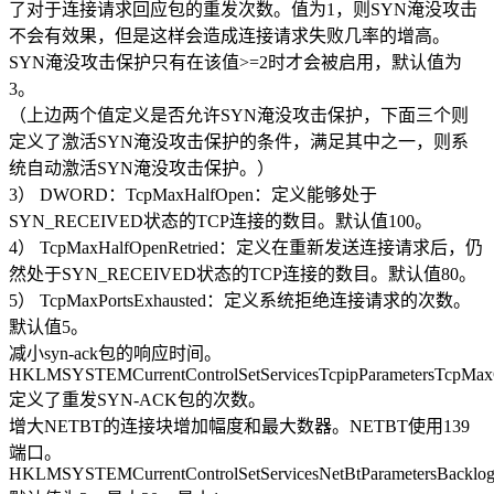
了对于连接请求回应包的重发次数。值为1，则SYN淹没攻击
不会有效果，但是这样会造成连接请求失败几率的增高。
SYN淹没攻击保护只有在该值>=2时才会被启用，默认值为
3。
（上边两个值定义是否允许SYN淹没攻击保护，下面三个则
定义了激活SYN淹没攻击保护的条件，满足其中之一，则系
统自动激活SYN淹没攻击保护。）
3） DWORD：TcpMaxHalfOpen：定义能够处于
SYN_RECEIVED状态的TCP连接的数目。默认值100。
4） TcpMaxHalfOpenRetried：定义在重新发送连接请求后，仍
然处于SYN_RECEIVED状态的TCP连接的数目。默认值80。
5） TcpMaxPortsExhausted：定义系统拒绝连接请求的次数。
默认值5。
减小syn-ack包的响应时间。
HKLMSYSTEMCurrentControlSetServicesTcpipParametersTcpMaxC
定义了重发SYN-ACK包的次数。
增大NETBT的连接块增加幅度和最大数器。NETBT使用139
端口。
HKLMSYSTEMCurrentControlSetServicesNetBtParametersBacklog