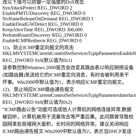
改以下值可以防御一定强度的DoS攻击
SynAttackProtect REG_DWORD 2
EnablePMTUDiscovery REG_DWORD 0
NoNameReleaseOnDemand REG_DWORD 1
EnableDeadGWDetect REG_DWORD 0
KeepAliveTime REG_DWORD 300,000
PerformRouterDiscovery REG_DWORD 0
EnableICMPRedirects REG_DWORD 0
11)、防止ICMP重定向报文的攻击
HKLMSYSTEMCurrentControlSetServicesTcpipParametersEnableI
REG_DWORD 0x0(默认值为0x1)
该参数控制Windows 2000是否会改变其路由表以响应网络设备
(如路由器)发送给它的ICMP重定向消息，有时会被利用来干
坏事。Win2000中默认值为1，表示响应ICMP重定向报文。
12)、禁止响应ICMP路由通告报文
HKLMSYSTEMCurrentControlSetServicesTcpipParametersInterfaces
REG_DWORD 0x0(默认值为0x2)
“ICMP路由公告”功能可造成他人计算机的网络连接异常,数据
被窃听，计算机被用于流量攻击等严重后果。此问题曾导致校
园网某些局域网大面积，长时间的网络异常。建议关闭响应
ICMP路由通告报文.Win2000中默认值为2，表示当DHCP发送