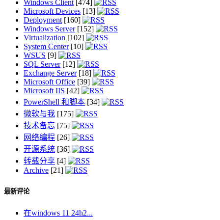
Windows Client
[474]
Microsoft Devices
[13]
Deployment
[160]
Windows Server
[152]
Virtualization
[102]
System Center
[10]
WSUS
[9]
SQL Server
[12]
Exchange Server
[18]
Microsoft Office
[39]
Microsoft IIS
[42]
PowerShell 和脚本
[34]
微软与我
[175]
技术备忘
[75]
网络编程
[26]
开源系统
[36]
转载分享
[4]
Archive
[21]
最新评论
在windows 11 24h2...