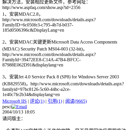
解决方法，安装相应更新文件，参考网址：
http://www.aspfaq.com/show.asp?id=2356
1、安装MDAC2.8，
http://www.microsoft.com/downloads/details.aspx?
FamilyID=6c050fe3-c795-4b7d-b037-
185d0506396c&DisplayLang=en
2、安装MDAC关键更新Microsoft Data Access Components
(MDAC) Security Patch MS04-003 (32-bit)，
http://www.microsoft.com/downloads/details.aspx?
FamilyId=39472EE8-C14A-47B4-BFCC-
87988E062D91&displaylang=en
3、安装Jet 4.0 Service Pack 8 (SP8) for Windows Server 2003
(KB829558)，http://www.microsoft.com/downloads/details.aspx?
familyid=97bc8126-5c60-44bc-a2ce-
1e40c7fe2b34&displaylang=en
Microsoft IIS
|
评论(1)
|
引用(1)
|
阅读(9665)
pesci
2004/10/13 18:05
请问版主：