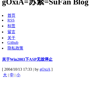
gOxiA=苏繁=SuFan Blog
首页
RSS
标签
留言
关于
Github
隐私政策
关于Win2003下ASP无故停止
[ 2004/10/13 17:33 | by
gOxiA
]
大
|
中
|
小