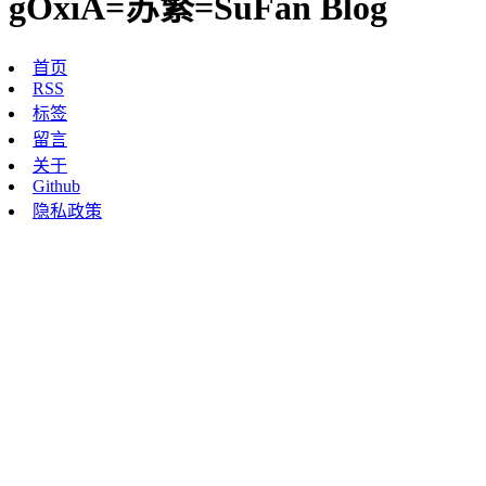
gOxiA=苏繁=SuFan Blog
首页
RSS
标签
留言
关于
Github
隐私政策