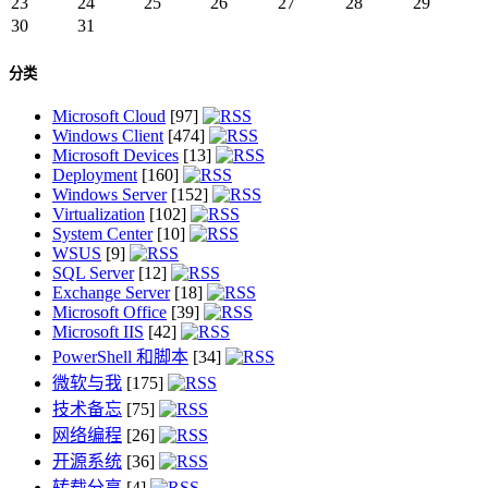
23
24
25
26
27
28
29
30
31
分类
Microsoft Cloud
[97]
Windows Client
[474]
Microsoft Devices
[13]
Deployment
[160]
Windows Server
[152]
Virtualization
[102]
System Center
[10]
WSUS
[9]
SQL Server
[12]
Exchange Server
[18]
Microsoft Office
[39]
Microsoft IIS
[42]
PowerShell 和脚本
[34]
微软与我
[175]
技术备忘
[75]
网络编程
[26]
开源系统
[36]
转载分享
[4]