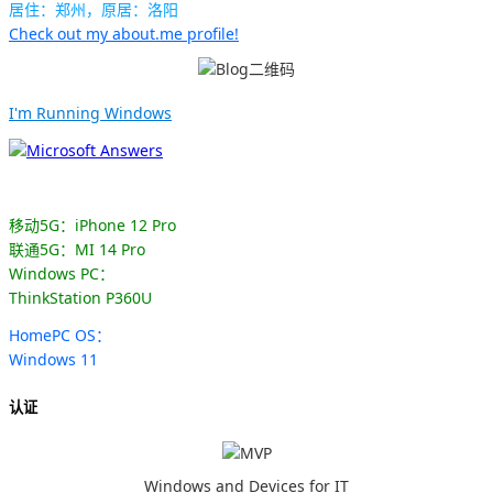
居住：郑州，原居：洛阳
Check out my about.me profile!
I'm Running Windows
移动5G：iPhone 12 Pro
联通5G：MI 14 Pro
Windows PC：
ThinkStation P360U
HomePC OS：
Windows 11
认证
Windows and Devices for IT