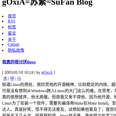
gOxiA=苏繁=SuFan Blog
首页
RSS
标签
留言
关于
Github
隐私政策
我真的很讨厌linux
[ 2005/01/10 10:24 | by
gOxiA
]
大
|
中
|
小
知道Linux的用处，很欣赏他的开源精神，比较稳定的内核，
可是没有想到从Windows跨入Linux的大门这么的难。在思考
真的很想放弃，他太高傲。但是我又舍不得他，因为他开源、
Linux为了安装一个软件，需要先编译再Make在Make In
达人。真是好笑，怪不得无法普及，试想如果他普及了，我觉
安装不下几十次，但是我知道，linux并不难，我会努力在学