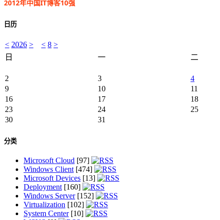
2012年中国IT博客10强
日历
<
2026
>
<
8
>
日
一
二
2
3
4
9
10
11
16
17
18
23
24
25
30
31
分类
Microsoft Cloud
[97]
Windows Client
[474]
Microsoft Devices
[13]
Deployment
[160]
Windows Server
[152]
Virtualization
[102]
System Center
[10]