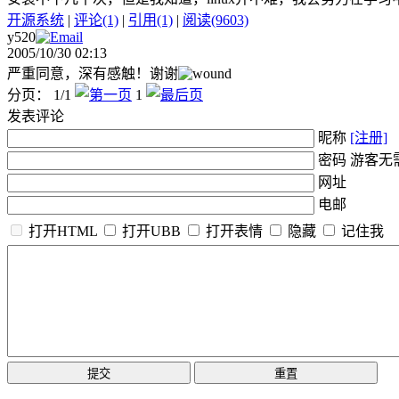
开源系统
|
评论(1)
|
引用(1)
|
阅读(9603)
y520
2005/10/30 02:13
严重同意，深有感触！谢谢
分页： 1/1
1
发表评论
昵称
[注册]
密码 游客无
网址
电邮
打开HTML
打开UBB
打开表情
隐藏
记住我