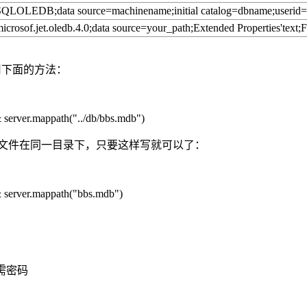
SQLOLEDB;data source=machinename;initial catalog=dbname;userid=
icrosof.jet.oledb.4.0;data source=your_path;Extended Properties'text
使用下面的方法：
& server.mappath("../db/bbs.mdb")
和ASP文件在同一目录下，只要这样写就可以了：
 & server.mappath("bbs.mdb")
需密码