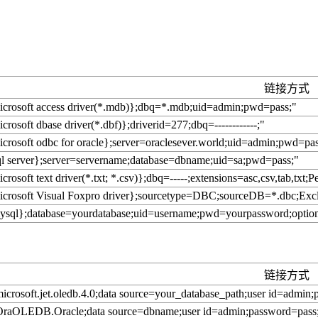
链接方式
crosoft access driver(*.mdb)};dbq=*.mdb;uid=admin;pwd=pass;"
rosoft dbase driver(*.dbf)};driverid=277;dbq=------------;"
crosoft odbc for oracle};server=oraclesever.world;uid=admin;pwd=pas
l server};server=servername;database=dbname;uid=sa;pwd=pass;"
rosoft text driver(*.txt; *.csv)};dbq=-----;extensions=asc,csv,tab,txt;Pe
icrosoft Visual Foxpro driver};sourcetype=DBC;sourceDB=*.dbc;Exc
ysql};database=yourdatabase;uid=username;pwd=yourpassword;optio
链接方式
icrosoft.jet.oledb.4.0;data source=your_database_path;user id=admin
OraOLEDB.Oracle;data source=dbname;user id=admin;password=pass