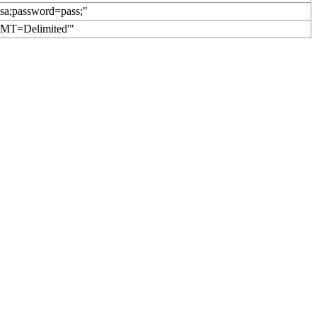
sa;password=pass;"
;FMT=Delimited'"