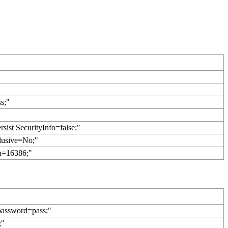
s;"
rsist SecurityInfo=false;"
lusive=No;"
n=16386;"
;password=pass;"
;"