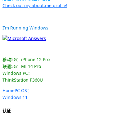
Check out my about.me profile!
I'm Running Windows
移动5G：iPhone 12 Pro
联通5G：MI 14 Pro
Windows PC：
ThinkStation P360U
HomePC OS：
Windows 11
认证