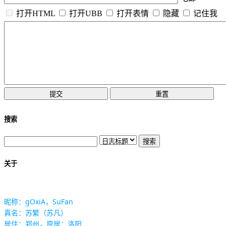
打开HTML
打开UBB
打开表情
隐藏
记住我
搜索
关于
昵称：gOxiA，SuFan
真名：苏繁（苏凡）
居住：郑州，原居：洛阳