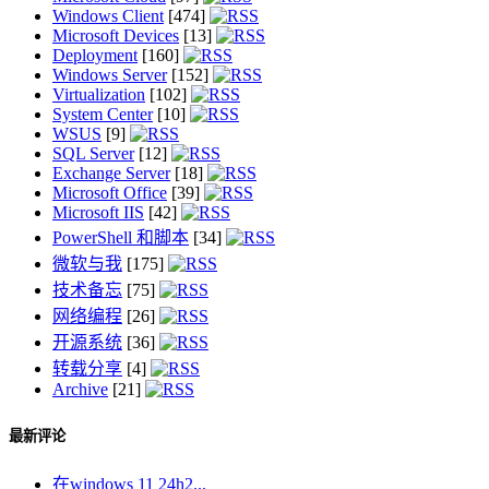
Windows Client
[474]
Microsoft Devices
[13]
Deployment
[160]
Windows Server
[152]
Virtualization
[102]
System Center
[10]
WSUS
[9]
SQL Server
[12]
Exchange Server
[18]
Microsoft Office
[39]
Microsoft IIS
[42]
PowerShell 和脚本
[34]
微软与我
[175]
技术备忘
[75]
网络编程
[26]
开源系统
[36]
转载分享
[4]
Archive
[21]
最新评论
在windows 11 24h2...