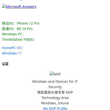
移动5G：iPhone 12 Pro
联通5G：MI 14 Pro
Windows PC：
ThinkStation P360U
HomePC OS：
Windows 11
认证
Windows and Devices for IT
Security
微软最有价值专家 MVP
Technology Area
Windows, Intune
My MVP Profile