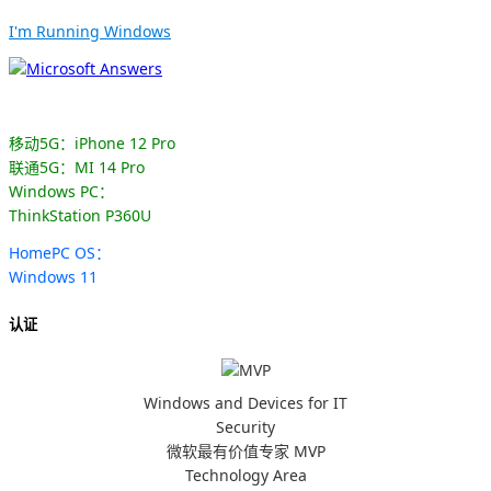
I'm Running Windows
移动5G：iPhone 12 Pro
联通5G：MI 14 Pro
Windows PC：
ThinkStation P360U
HomePC OS：
Windows 11
认证
Windows and Devices for IT
Security
微软最有价值专家 MVP
Technology Area