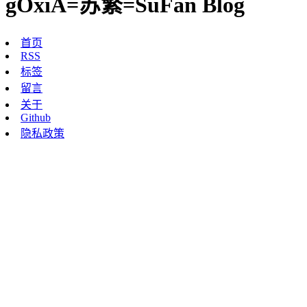
gOxiA=苏繁=SuFan Blog
首页
RSS
标签
留言
关于
Github
隐私政策