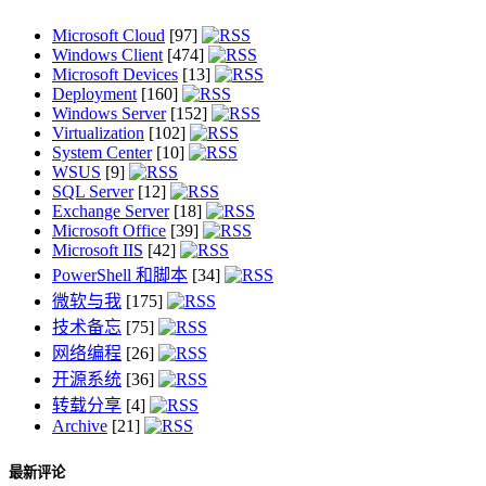
Microsoft Cloud
[97]
Windows Client
[474]
Microsoft Devices
[13]
Deployment
[160]
Windows Server
[152]
Virtualization
[102]
System Center
[10]
WSUS
[9]
SQL Server
[12]
Exchange Server
[18]
Microsoft Office
[39]
Microsoft IIS
[42]
PowerShell 和脚本
[34]
微软与我
[175]
技术备忘
[75]
网络编程
[26]
开源系统
[36]
转载分享
[4]
Archive
[21]
最新评论