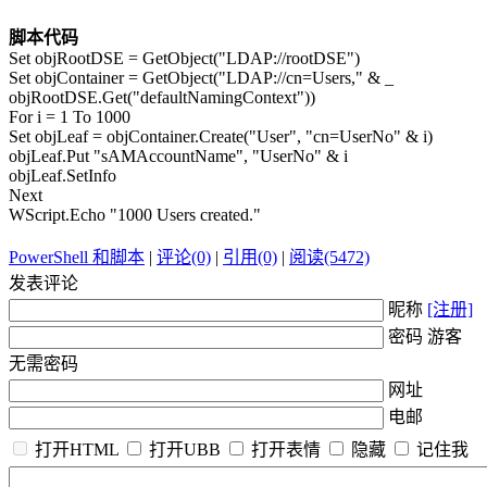
脚本代码
Set objRootDSE = GetObject("LDAP://rootDSE")
Set objContainer = GetObject("LDAP://cn=Users," & _
objRootDSE.Get("defaultNamingContext"))
For i = 1 To 1000
Set objLeaf = objContainer.Create("User", "cn=UserNo" & i)
objLeaf.Put "sAMAccountName", "UserNo" & i
objLeaf.SetInfo
Next
WScript.Echo "1000 Users created."
PowerShell 和脚本
|
评论(0)
|
引用(0)
|
阅读(5472)
发表评论
昵称
[注册]
密码 游客
无需密码
网址
电邮
打开HTML
打开UBB
打开表情
隐藏
记住我