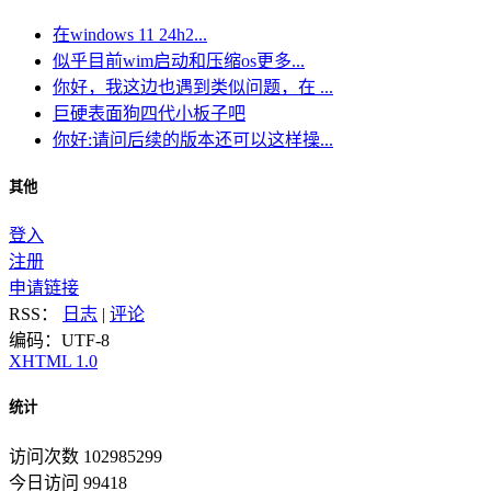
在windows 11 24h2...
似乎目前wim启动和压缩os更多...
你好，我这边也遇到类似问题，在 ...
巨硬表面狗四代小板子吧
你好:请问后续的版本还可以这样操...
其他
登入
注册
申请链接
RSS：
日志
|
评论
编码：UTF-8
XHTML 1.0
统计
访问次数 102985299
今日访问 99418