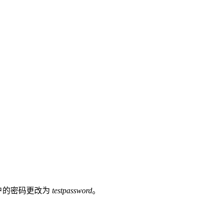
帐户的密码更改为
testpassword
。