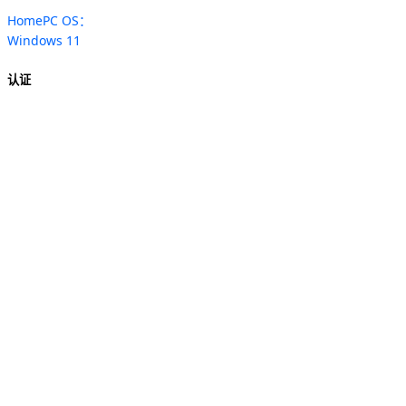
HomePC OS：
Windows 11
认证