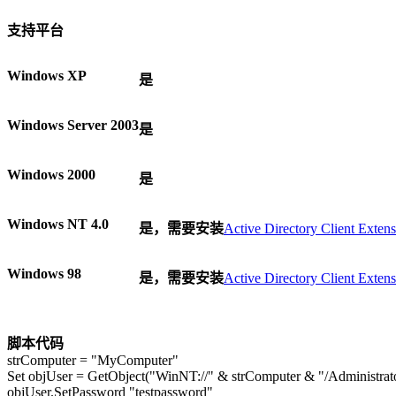
支持平台
Windows XP
是
Windows Server 2003
是
Windows 2000
是
Windows NT 4.0
是，需要安装
Active Directory Client Extens
Windows 98
是，需要安装
Active Directory Client Extens
脚本代码
strComputer = "MyComputer"
Set objUser = GetObject("WinNT://" & strComputer & "/Administrato
objUser.SetPassword "testpassword"