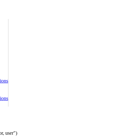
ions
ions
r, user")