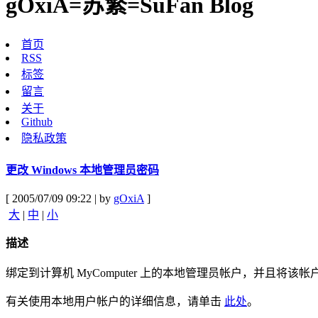
gOxiA=苏繁=SuFan Blog
首页
RSS
标签
留言
关于
Github
隐私政策
更改 Windows 本地管理员密码
[ 2005/07/09 09:22 | by
gOxiA
]
大
|
中
|
小
描述
绑定到计算机 MyComputer 上的本地管理员帐户，并且将该
有关使用本地用户帐户的详细信息，请单击
此处
。