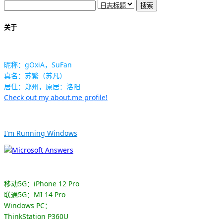
关于
昵称：gOxiA，SuFan
真名：苏繁（苏凡）
居住：郑州，原居：洛阳
Check out my about.me profile!
I'm Running Windows
移动5G：iPhone 12 Pro
联通5G：MI 14 Pro
Windows PC：
ThinkStation P360U