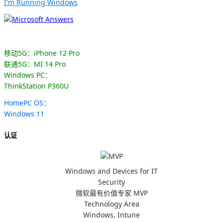
I'm Running Windows
移动5G：iPhone 12 Pro
联通5G：MI 14 Pro
Windows PC：
ThinkStation P360U
HomePC OS：
Windows 11
认证
Windows and Devices for IT
Security
微软最有价值专家 MVP
Technology Area
Windows, Intune