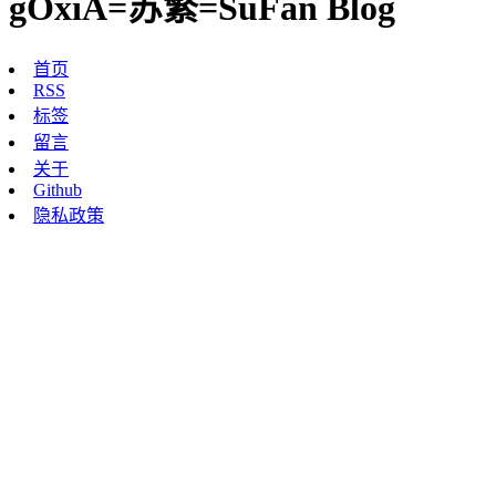
gOxiA=苏繁=SuFan Blog
首页
RSS
标签
留言
关于
Github
隐私政策