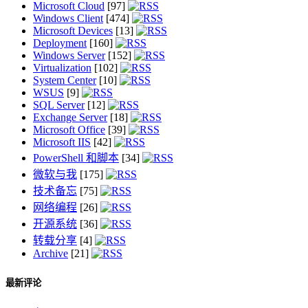
Microsoft Cloud
[97]
Windows Client
[474]
Microsoft Devices
[13]
Deployment
[160]
Windows Server
[152]
Virtualization
[102]
System Center
[10]
WSUS
[9]
SQL Server
[12]
Exchange Server
[18]
Microsoft Office
[39]
Microsoft IIS
[42]
PowerShell 和脚本
[34]
微软与我
[175]
技术备忘
[75]
网络编程
[26]
开源系统
[36]
转载分享
[4]
Archive
[21]
最新评论