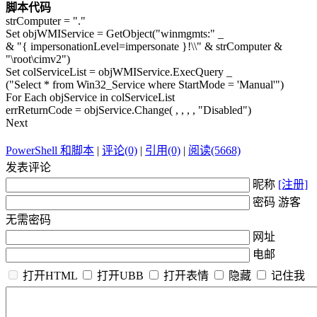
脚本代码
strComputer = "."
Set objWMIService = GetObject("winmgmts:" _
& "{ impersonationLevel=impersonate }!\\" & strComputer &
"\root\cimv2")
Set colServiceList = objWMIService.ExecQuery _
("Select * from Win32_Service where StartMode = 'Manual'")
For Each objService in colServiceList
errReturnCode = objService.Change( , , , , "Disabled")
Next
PowerShell 和脚本
|
评论(0)
|
引用(0)
|
阅读(5668)
发表评论
昵称
[注册]
密码 游客
无需密码
网址
电邮
打开HTML
打开UBB
打开表情
隐藏
记住我