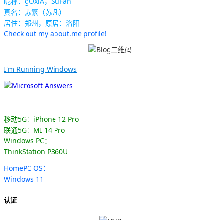
昵称：gOxiA，SuFan
真名：苏繁（苏凡）
居住：郑州，原居：洛阳
Check out my about.me profile!
I'm Running Windows
移动5G：iPhone 12 Pro
联通5G：MI 14 Pro
Windows PC：
ThinkStation P360U
HomePC OS：
Windows 11
认证