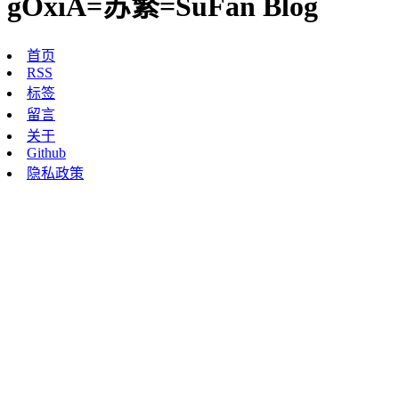
gOxiA=苏繁=SuFan Blog
首页
RSS
标签
留言
关于
Github
隐私政策