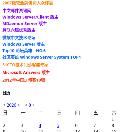
2007微软金牌讲师大众评委
中文邮件资讯网
Windows Server/Client 版主
MDaemon Server 版主
蝉联六届优秀版主
微软中文技术论坛
Windows Server 版主
Top10 论坛英雄 - NO.6
社区英雄 Windows Server System TOP1
51CTO技术门诊客座专家
Microsoft Answers 版主
2012年中国IT博客10强
日历
<
2026
>
<
8
>
日
一
二
三
四
五
六
1
2
3
4
5
6
7
8
9
10
11
12
13
14
15