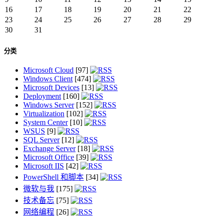
16
17
18
19
20
21
22
23
24
25
26
27
28
29
30
31
分类
Microsoft Cloud
[97]
Windows Client
[474]
Microsoft Devices
[13]
Deployment
[160]
Windows Server
[152]
Virtualization
[102]
System Center
[10]
WSUS
[9]
SQL Server
[12]
Exchange Server
[18]
Microsoft Office
[39]
Microsoft IIS
[42]
PowerShell 和脚本
[34]
微软与我
[175]
技术备忘
[75]
网络编程
[26]