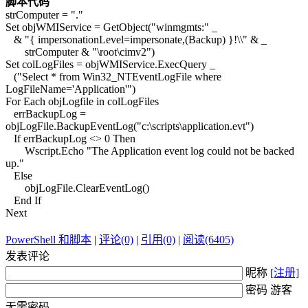
脚本代码
strComputer = "."
Set objWMIService = GetObject("winmgmts:" _
& "{ impersonationLevel=impersonate,(Backup) }!\\" & _
strComputer & "\root\cimv2")
Set colLogFiles = objWMIService.ExecQuery _
("Select * from Win32_NTEventLogFile where
LogFileName='Application'")
For Each objLogfile in colLogFiles
errBackupLog =
objLogFile.BackupEventLog("c:\scripts\application.evt")
If errBackupLog <> 0 Then
Wscript.Echo "The Application event log could not be backed
up."
Else
objLogFile.ClearEventLog()
End If
Next
PowerShell 和脚本
|
评论(0)
|
引用(0)
|
阅读(6405)
发表评论
昵称
[注册]
密码 游客
无需密码