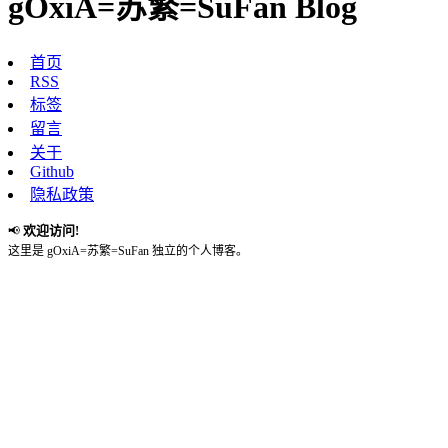
gOxiA=苏繁=SuFan Blog
首页
RSS
标签
留言
关于
Github
隐私政策
欢迎访问!
📢
这里是 gOxiA=苏繁=SuFan 独立的个人博客。