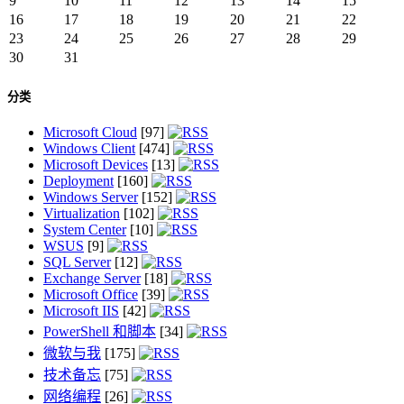
9
10
11
12
13
14
15
16
17
18
19
20
21
22
23
24
25
26
27
28
29
30
31
分类
Microsoft Cloud
[97]
Windows Client
[474]
Microsoft Devices
[13]
Deployment
[160]
Windows Server
[152]
Virtualization
[102]
System Center
[10]
WSUS
[9]
SQL Server
[12]
Exchange Server
[18]
Microsoft Office
[39]
Microsoft IIS
[42]
PowerShell 和脚本
[34]
微软与我
[175]
技术备忘
[75]
网络编程
[26]