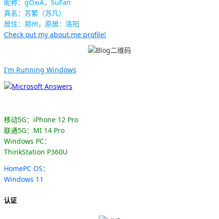
昵称：gOxiA，SuFan
真名：苏繁（苏凡）
居住：郑州，原居：洛阳
Check out my about.me profile!
I'm Running Windows
移动5G：iPhone 12 Pro
联通5G：MI 14 Pro
Windows PC：
ThinkStation P360U
HomePC OS：
Windows 11
认证