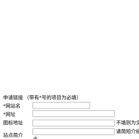
申请链接 （带有*号的项目为必填）
*网站名
*网址
图标地址
不填则为
请简短介
站点简介